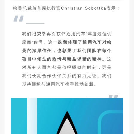
哈曼总裁兼首席执行官Christian Sobottka表示：
“
我们很荣幸再次获评通用汽车
‘
年度最佳供
应商
’称号。
这一殊荣体现了通用汽车对哈
曼的深厚信任，也彰显了我们团队在每个
项目中倾注的热情与精益求精的精神。
这
对所有人而言都是值得骄傲的时刻，更是
我们长期合作伙伴关系的有力见证。我们
期待继续
与通用汽车
携手推动创新。
”