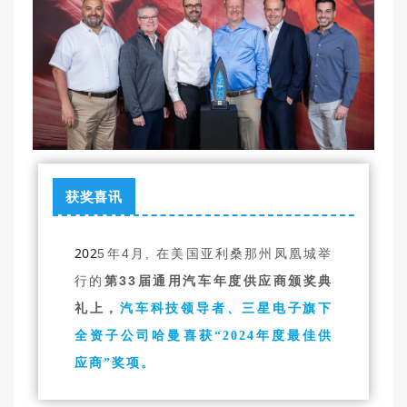
获奖喜讯
202
5
年
4
月
,
在
美国
亚利桑那州凤凰城举
行的
第
33
届通用汽车年度供应商颁奖典
礼上，
汽车科技领导者、三星电子旗下
全资子公司哈曼喜获“2024年度最佳供
应商”奖项。