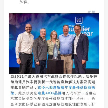
阵容。
”
自
2011
年成为通用汽车战略合作伙伴以来，哈曼持
续
为通用汽车
提供新一代智能座舱解决方案及高端
车载音
响产品
，
迄今已四度斩获年度最佳供应商殊
荣。
此次获奖
是
哈曼
AKG
品牌
引入汽车后，首度
在
汽车
音
响类别的年度最佳供应商奖项中折桂
——
哈
曼
研发团队以业界领先速度
成就
顶级性能表现，打