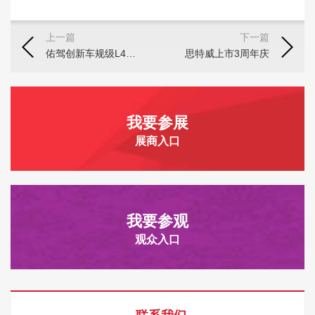
上一篇
下一篇
佑驾创新车规级L4自动驾驶小巴获项目定点
思特威上市3周年庆
我要参展
展商入口
我要参观
观众入口